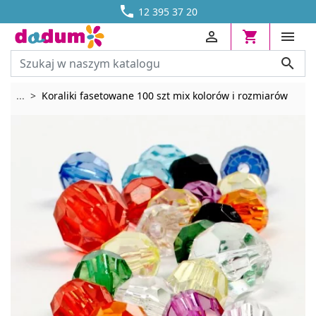




DOSTAWA OD 13,70 ZŁ
12 395 37 20




Rozwiń breadcrumbs
...
Koraliki fasetowane 100 szt mix kolorów i rozmiarów