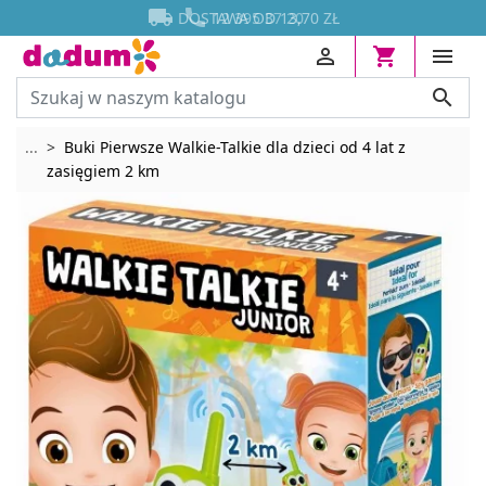




DOSTAWA OD 13,70 ZŁ




Rozwiń breadcrumbs
...
Buki Pierwsze Walkie-Talkie dla dzieci od 4 lat z
zasięgiem 2 km