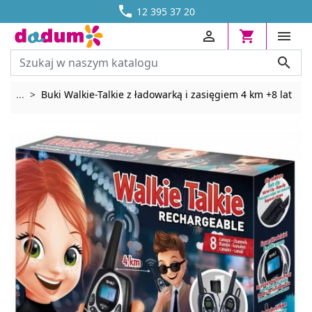




DOSTAWA OD 13,70 ZŁ
12 395 37 20




Rozwiń breadcrumbs
...
Buki Walkie-Talkie z ładowarką i zasięgiem 4 km +8 lat