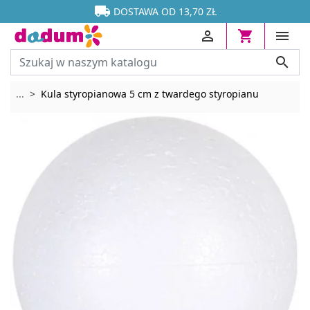




DOSTAWA OD 13,70 ZŁ




Rozwiń breadcrumbs
...
Kula styropianowa 5 cm z twardego styropianu