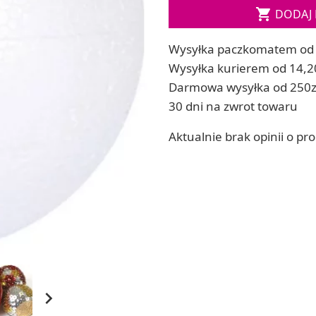
Soda, kwasek, formy do kul do kąpieli

DODAJ 
ia
Dodatki: barwniki i zapachy
ia
RZEŹBA, GLINY I ODLEWY
Wysyłka paczkomatem od 
ACHOWE
Lepienie i rzeźbienie
Wysyłka kurierem od 14,2
Odlewy dekoracyjne
Darmowa wysyłka od 250z
Tworzenie z gliny polimerowej
30 dni na zwrot towaru
Modelowanie dla dzieci
Aktualnie brak opinii o pr
 robótek ręcznych
