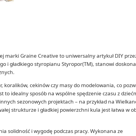
ej marki Graine Creative to uniwersalny artykuł DIY prz
ego i gładkiego styropianu Styropor(TM), stanowi doskona
znych.
r, koralików, cekinów czy masy do modelowania, co pozw
t to idealny sposób na wspólne spędzenie czasu z dzieć
 innych sezonowych projektach – na przykład na Wielka
wałej strukturze i gładkiej powierzchni kula jest łatwa w o
wnia solidność i wygodę podczas pracy. Wykonana ze