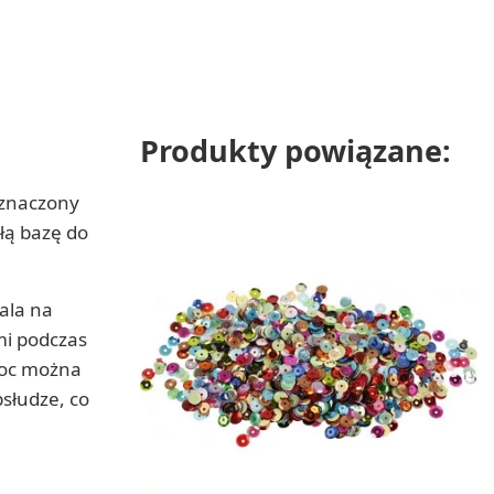
Produkty powiązane:
eznaczony
łą bazę do
ala na
mi podczas
noc można
bsłudze, co