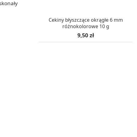
oskonały
W MAGAZYNIE, DOSTAWA 24H
Cekiny błyszczące okrągłe 6 mm
różnokolorowe 10 g
Cena
9,50 zł