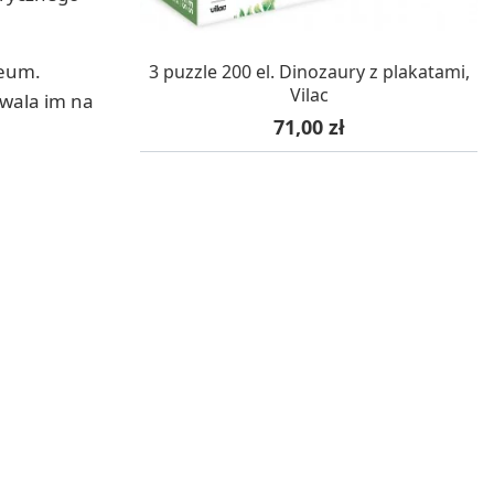
W MAGAZYNIE, DOSTAWA 24H
zeum.
3 puzzle 200 el. Dinozaury z plakatami,
Vilac
zwala im na
Cena
71,00 zł