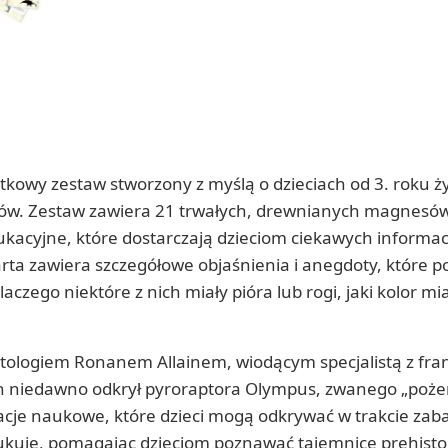
kowy zestaw stworzony z myślą o dzieciach od 3. roku ży
w. Zestaw zawiera 21 trwałych, drewnianych magnesów
ukacyjne, które dostarczają dzieciom ciekawych informac
rta zawiera szczegółowe objaśnienia i anegdoty, które 
zego niektóre z nich miały pióra lub rogi, jaki kolor mia
ntologiem Ronanem Allainem, wiodącym specjalistą z fra
in niedawno odkrył pyroraptora Olympus, zwanego „poż
acje naukowe, które dzieci mogą odkrywać w trakcie zaba
 edukuje, pomagając dzieciom poznawać tajemnice prehist