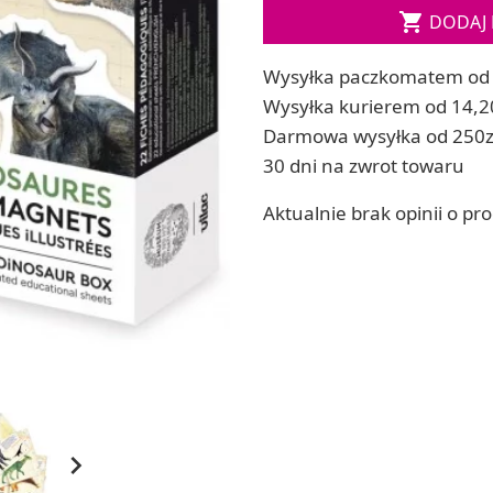

DODAJ 
ia
Zestawy do kul do kąpieli
ia
Soda, kwasek, formy do kul do kąpieli
Wysyłka paczkomatem od 
Dodatki: barwniki i zapachy
ACHOWE
Wysyłka kurierem od 14,2
RZEŹBA, GLINY I ODLEWY
Darmowa wysyłka od 250z
Lepienie i rzeźbienie
30 dni na zwrot towaru
Odlewy dekoracyjne
Tworzenie z gliny polimerowej
Aktualnie brak opinii o pr
Modelowanie dla dzieci
 robótek ręcznych
