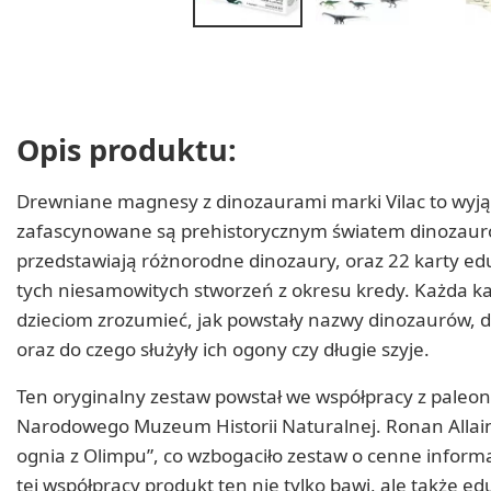
Opis produktu:
Drewniane magnesy z dinozaurami marki Vilac to wyjąt
zafascynowane są prehistorycznym światem dinozauró
przedstawiają różnorodne dinozaury, oraz 22 karty ed
tych niesamowitych stworzeń z okresu kredy. Każda ka
dzieciom zrozumieć, jak powstały nazwy dinozaurów, dlac
oraz do czego służyły ich ogony czy długie szyje.
Ten oryginalny zestaw powstał we współpracy z paleo
Narodowego Muzeum Historii Naturalnej. Ronan Alla
ognia z Olimpu”, co wzbogaciło zestaw o cenne inform
tej współpracy produkt ten nie tylko bawi, ale także