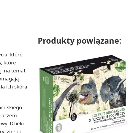
Produkty powiązane:
cia, które
, które
ji na temat
pomagają
ła ich skóra
ncuskiego
eraczem
wy. Dzięki
orycznego