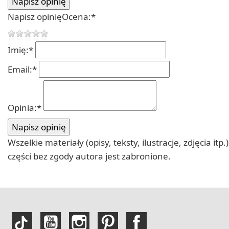
Napisz opinię
Ocena:
*
Imię:
*
Email:
*
Opinia:
*
Wszelkie materiały (opisy, teksty, ilustracje, zdjęcia
części bez zgody autora jest zabronione.