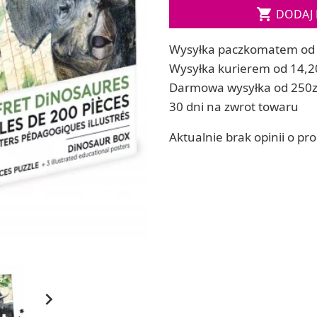

DODAJ 
ia
Zestawy do kul do kąpieli
ia
Soda, kwasek, formy do kul do kąpieli
Wysyłka paczkomatem od 
Dodatki: barwniki i zapachy
ACHOWE
Wysyłka kurierem od 14,2
RZEŹBA, GLINY I ODLEWY
Darmowa wysyłka od 250z
Lepienie i rzeźbienie
30 dni na zwrot towaru
Odlewy dekoracyjne
Tworzenie z gliny polimerowej
Aktualnie brak opinii o pr
Modelowanie dla dzieci
 robótek ręcznych
