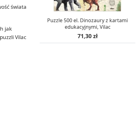
wość świata
W MAGAZYNIE, DOSTAWA 24H
Puzzle 500 el. Dinozaury z kartami
edukacyjnymi, Vilac
h jak
Cena
71,30 zł
uzzli Vilac