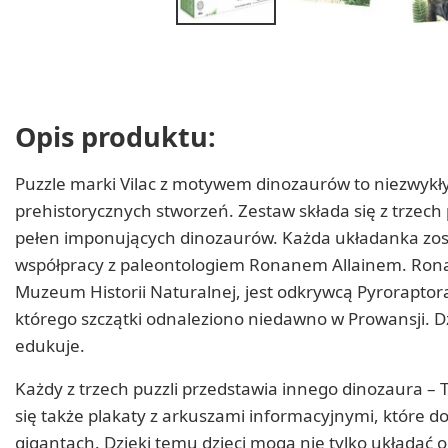
Opis produktu:
Puzzle marki Vilac z motywem dinozaurów to niezwykły 
prehistorycznych stworzeń. Zestaw składa się z trzech
pełen imponujących dinozaurów. Każda układanka zost
współpracy z paleontologiem Ronanem Allainem. Ronan
Muzeum Historii Naturalnej, jest odkrywcą Pyroraptor
którego szczątki odnaleziono niedawno w Prowansji. Dzi
edukuje.
Każdy z trzech puzzli przedstawia innego dinozaura – 
się także plakaty z arkuszami informacyjnymi, które d
gigantach. Dzięki temu dzieci mogą nie tylko układać o