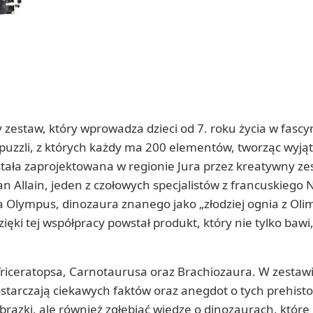
zestaw, który wprowadza dzieci od 7. roku życia w fascy
 puzzli, z których każdy ma 200 elementów, tworząc wyją
ała zaprojektowana w regionie Jura przez kreatywny ze
 Allain, jeden z czołowych specjalistów z francuskieg
a Olympus, dinozaura znanego jako „złodziej ognia z Oli
ęki tej współpracy powstał produkt, który nie tylko bawi
Triceratopsa, Carnotaurusa oraz Brachiozaura. W zestaw
ostarczają ciekawych faktów oraz anegdot o tych prehist
brazki, ale również zgłębiać wiedzę o dinozaurach, które