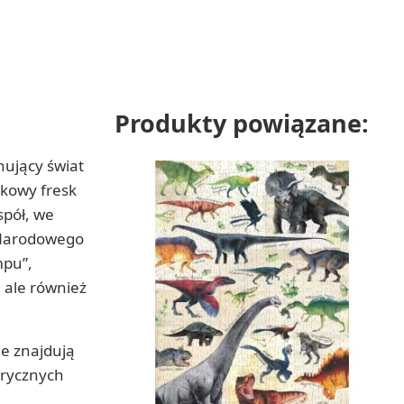
Produkty powiązane:
nujący świat
tkowy fresk
spół, we
o Narodowego
mpu”,
, ale również
ie znajdują
orycznych