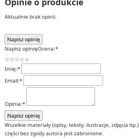
Opinie o produkcie
Aktualnie brak opinii.
Napisz opinię
Ocena:
*
Imię:
*
Email:
*
Opinia:
*
Wszelkie materiały (opisy, teksty, ilustracje, zdjęcia
części bez zgody autora jest zabronione.