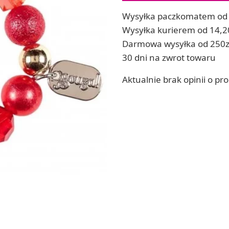
ia
Zestawy do kul do kąpieli
Wysyłka paczkomatem od 
ia
Soda, kwasek, formy do kul do kąpieli
Wysyłka kurierem od 14,2
Dodatki: barwniki i zapachy
Darmowa wysyłka od 250z
ACHOWE
RZEŹBA, GLINY I ODLEWY
30 dni na zwrot towaru
Lepienie i rzeźbienie
Aktualnie brak opinii o pr
Odlewy dekoracyjne
Tworzenie z gliny polimerowej
Modelowanie dla dzieci
 robótek ręcznych