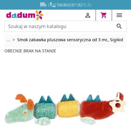




DOSTAWA OD 13,70 ZŁ
12 395 37 20




Rozwiń breadcrumbs
...
Smok zabawka pluszowa sensoryczna od 3 mc, Sigikid
OBECNIE BRAK NA STANIE