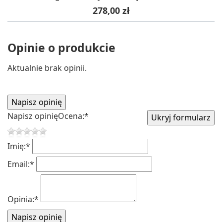
Cena
278,00 zł
Opinie o produkcie
Aktualnie brak opinii.
Napisz opinię
Ocena:
*
Imię:
*
Email:
*
Opinia:
*