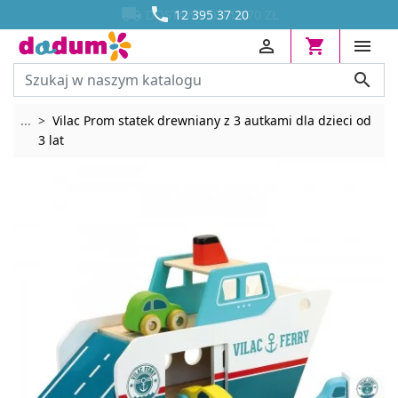




DOSTAWA OD 13,70 ZŁ
12 395 37 20




Rozwiń breadcrumbs
...
Vilac Prom statek drewniany z 3 autkami dla dzieci od
3 lat