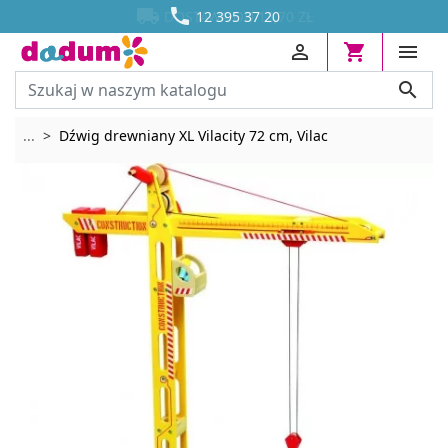




DOSTAWA OD 13,70 ZŁ
12 395 37 20




Rozwiń breadcrumbs
...
Dźwig drewniany XL Vilacity 72 cm, Vilac