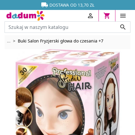




DOSTAWA OD 13,70 ZŁ




Rozwiń breadcrumbs
...
Buki Salon Fryzjerski głowa do czesania +7