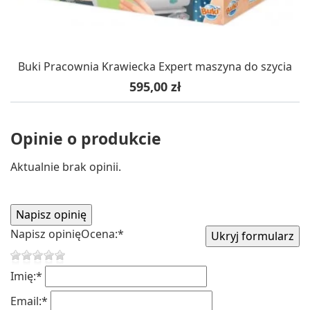
Buki Pracownia Krawiecka Expert maszyna do szycia
Cena
595,00 zł
Opinie o produkcie
Aktualnie brak opinii.
Napisz opinię
Ocena:
*
Imię:
*
Email:
*