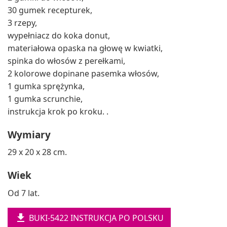
30 gumek recepturek,
3 rzepy,
wypełniacz do koka donut,
materiałowa opaska na głowę w kwiatki,
spinka do włosów z perełkami,
2 kolorowe dopinane pasemka włosów,
1 gumka sprężynka,
1 gumka scrunchie,
instrukcja krok po kroku. .
Wymiary
29 x 20 x 28 cm.
Wiek
Od 7 lat.

BUKI-5422 INSTRUKCJA PO POLSKU