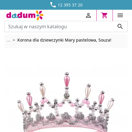




DOSTAWA OD 13,70 ZŁ
12 395 37 20




Rozwiń breadcrumbs
...
Korona dla dziewczynki Mary pastelowa, Souza!