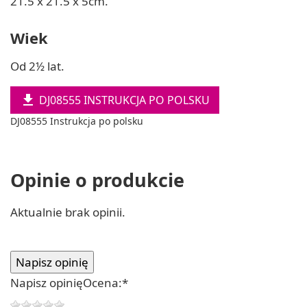
21.5 x 21.5 x 5cm.
Wiek
Od 2½ lat.

DJ08555 INSTRUKCJA PO POLSKU
DJ08555 Instrukcja po polsku
Opinie o produkcie
Aktualnie brak opinii.
Napisz opinię
Ocena:
*