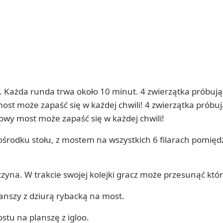
. Każda runda trwa około 10 minut. 4 zwierzątka próbują d
t może zapaść się w każdej chwili! 4 zwierzątka próbują 
owy most może zapaść się w każdej chwili!
pośrodku stołu, z mostem na wszystkich 6 filarach pomi
czyna. W trakcie swojej kolejki gracz może przesunąć któ
lanszy z dziurą rybacką na most.
stu na planszę z igloo.