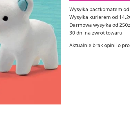
Soda, kwasek, formy do kul do kąpieli
ia
Wysyłka paczkomatem od 
Dodatki: barwniki i zapachy
ia
Wysyłka kurierem od 14,2
RZEŹBA, GLINY I ODLEWY
Darmowa wysyłka od 250z
ACHOWE
Lepienie i rzeźbienie
30 dni na zwrot towaru
Odlewy dekoracyjne
Tworzenie z gliny polimerowej
Aktualnie brak opinii o pr
Modelowanie dla dzieci
 robótek ręcznych