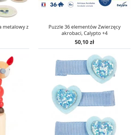
WA 24H
W MAGAZYNIE, DOSTAWA 24H
ra metalowy z
Puzzle 36 elementów Zwierzęcy
akrobaci, Calypto +4
Cena
50,10 zł