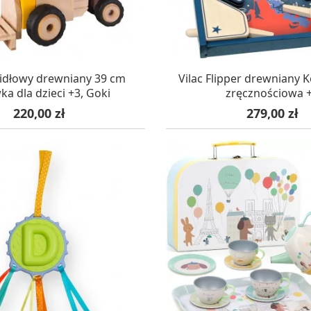
AZYNIE, DOSTAWA 24H
W MAGAZYNIE, DOSTA
dłowy drewniany 39 cm
Vilac Flipper drewniany 
a dla dzieci +3, Goki
zręcznościowa 
Cena
Cena
220,00 zł
279,00 zł