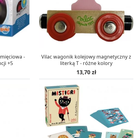
WA 24H
W MAGAZYNIE, DOSTAWA 24H
amięciowa -
Vilac wagonik kolejowy magnetyczny z
cji +5
literką T - różne kolory
Cena
13,70 zł