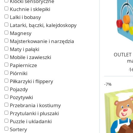
Klocki sensoryczne
Kuchnie i sklepiki
Lalki i bobasy
Latarki, bączki, kalejdoskopy
Magnesy
Majsterkowanie i narzędzia
Maty i pałąki
W MAG
OUTLET 
Mobile i zawieszki
ma
Papiernicze
C
1
Piórniki
Piłkarzyki i flippery
-7%
Pojazdy
Pozytywki
Przebrania i kostiumy
Przytulanki i pluszaki
Puzzle i ukladanki
Sortery