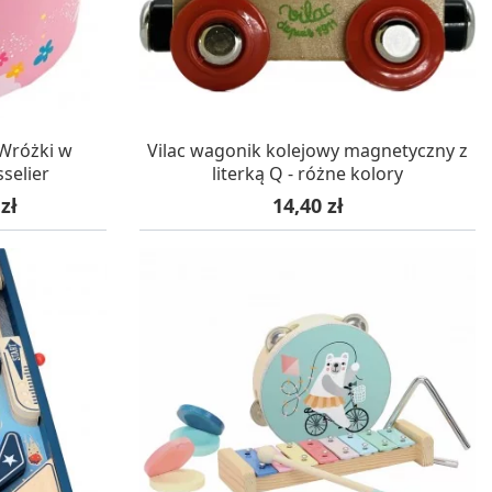
WA 24H
W MAGAZYNIE, DOSTAWA 24H
 Wróżki w
Vilac wagonik kolejowy magnetyczny z
sselier
literką Q - różne kolory
wa
Cena
zł
14,40 zł