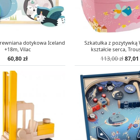
AZYNIE, DOSTAWA 24H
W MAGAZYNIE, DOSTA
rewniana dotykowa Iceland
Szkatułka z pozytywką
+18m, Vilac
kształcie serca, Trou
Cena
Cena podstawo
Cena
60,80 zł
113,00 zł
87,01 