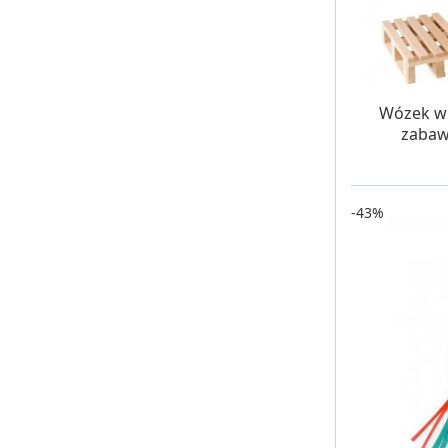
W MAG
Wózek wi
zabawk
-43%