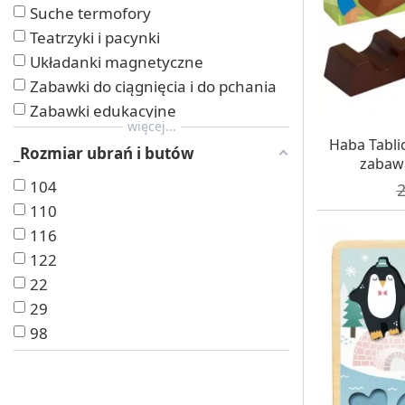
Suche termofory
Teatrzyki i pacynki
Układanki magnetyczne
Zabawki do ciągnięcia i do pchania
Zabawki edukacyjne
więcej...
Zabawki manipulacyjne
W MAG
Haba Tabli
_Rozmiar ubrań i butów
Zabawki muzyczne
zabawa
104
C
2
110
116
122
22
29
98