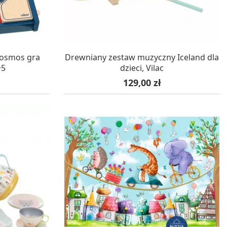
WA 24H
W MAGAZYNIE, DOSTAWA 24H
Kosmos gra
Drewniany zestaw muzyczny Iceland dla
+5
dzieci, Vilac
Cena
129,00 zł