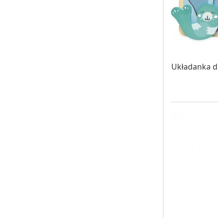
W MAG
Układanka d