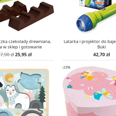
AZYNIE, DOSTAWA 24H
W MAGAZYNIE, DOSTA
czka czekolady drewniana,
Latarka i projektor do baj
 w sklep i gotowanie
Buki
ena podstawowa
Cena
Cena
7,90 zł
25,95 zł
42,70 zł
-23%