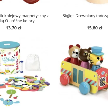
AZYNIE, DOSTAWA 24H
W MAGAZYNIE, DOSTA
ik kolejowy magnetyczny z
BigJigs Drewniany tańczą
rką O - różne kolory
Cena
Cena
13,70 zł
15,80 zł