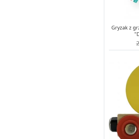
W MAG
Gryzak z gr
"D
C
2