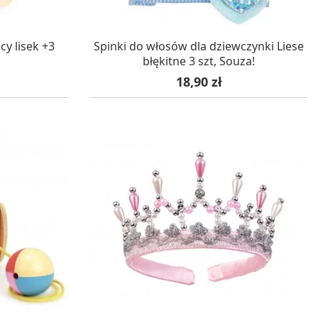
WA 24H
W MAGAZYNIE, DOSTAWA 24H
cy lisek +3
Spinki do włosów dla dziewczynki Liese
błękitne 3 szt, Souza!
Cena
18,90 zł