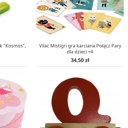
WA 24H
W MAGAZYNIE, DOSTAWA 24H
ek "Kosmos",
Vilac Mistigri gra karciana Połącz Pary
dla dzieci +4
Cena
34,50 zł