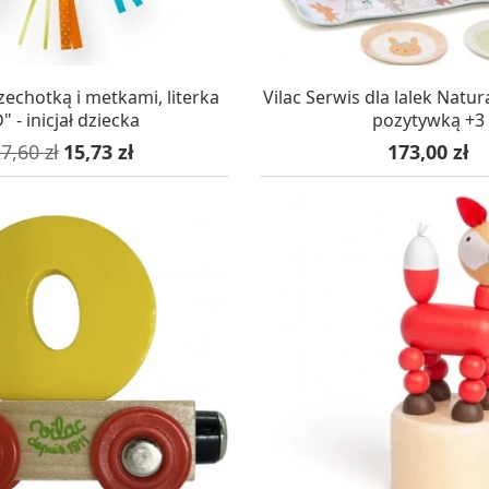
AZYNIE, DOSTAWA 24H
W MAGAZYNIE, DOSTA
zechotką i metkami, literka
Vilac Serwis dla lalek Natu
" - inicjał dziecka
pozytywką +3
ena podstawowa
Cena
Cena
7,60 zł
15,73 zł
173,00 zł