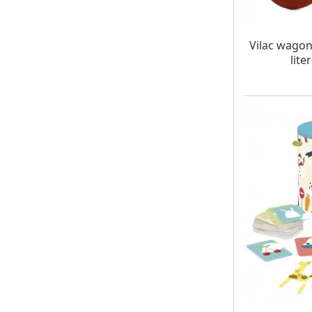
W MAG
Vilac wagon
lite