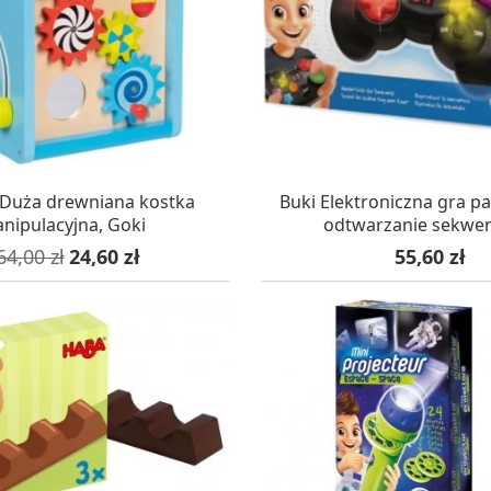
AZYNIE, DOSTAWA 24H
W MAGAZYNIE, DOSTA
Duża drewniana kostka
Buki Elektroniczna gra p
nipulacyjna, Goki
odtwarzanie sekwen
ena podstawowa
Cena
Cena
64,00 zł
24,60 zł
55,60 zł