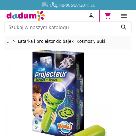




DOSTAWA OD 13,70 ZŁ
12 395 37 20




Rozwiń breadcrumbs
...
Latarka i projektor do bajek "Kosmos", Buki