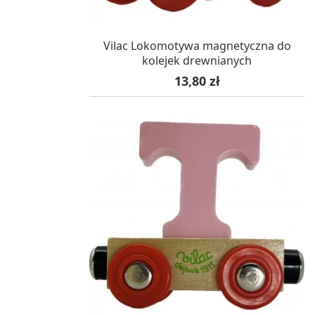
W MAGAZYNIE, DOSTAWA 24H
Vilac Lokomotywa magnetyczna do
kolejek drewnianych
Cena
13,80 zł