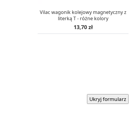
W MAGAZYNIE, DOSTAWA 24H
Vilac wagonik kolejowy magnetyczny z
literką T - różne kolory
Cena
13,70 zł