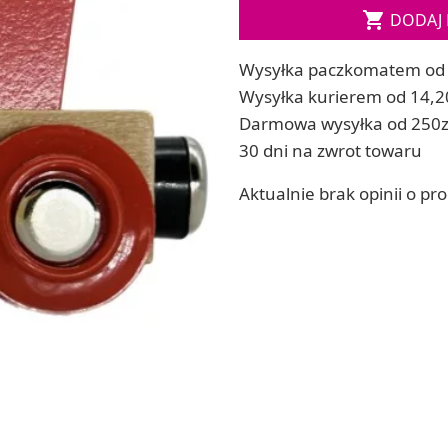

DODAJ 
ia
Zestawy do kul do kąpieli
ia
Soda, kwasek, formy do kul do kąpieli
Wysyłka paczkomatem od 
Dodatki: barwniki i zapachy
ACHOWE
Wysyłka kurierem od 14,2
RZEŹBA, GLINY I ODLEWY
Darmowa wysyłka od 250z
Lepienie i rzeźbienie
30 dni na zwrot towaru
Odlewy dekoracyjne
Tworzenie z gliny polimerowej
Aktualnie brak opinii o pr
Modelowanie dla dzieci
 robótek ręcznych