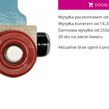
Soda, kwasek, formy do kul do kąpieli

DODAJ 
ia
Dodatki: barwniki i zapachy
ia
RZEŹBA, GLINY I ODLEWY
Wysyłka paczkomatem od 
ACHOWE
Lepienie i rzeźbienie
Wysyłka kurierem od 14,2
Odlewy dekoracyjne
Darmowa wysyłka od 250z
Tworzenie z gliny polimerowej
30 dni na zwrot towaru
Modelowanie dla dzieci
Aktualnie brak opinii o pr
 robótek ręcznych