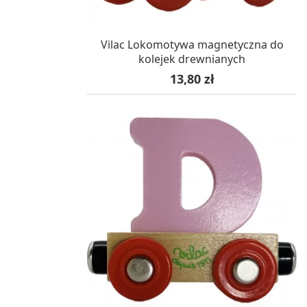
W MAGAZYNIE, DOSTAWA 24H
Vilac Lokomotywa magnetyczna do
kolejek drewnianych
Cena
13,80 zł