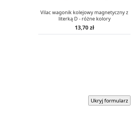
W MAGAZYNIE, DOSTAWA 24H
Vilac wagonik kolejowy magnetyczny z
literką D - różne kolory
Cena
13,70 zł