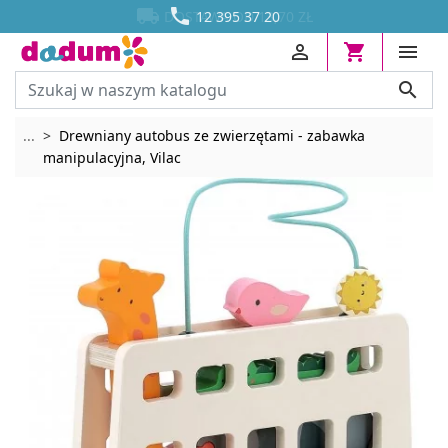




DOSTAWA OD 13,70 ZŁ
12 395 37 20




Rozwiń breadcrumbs
...
Drewniany autobus ze zwierzętami - zabawka
manipulacyjna, Vilac