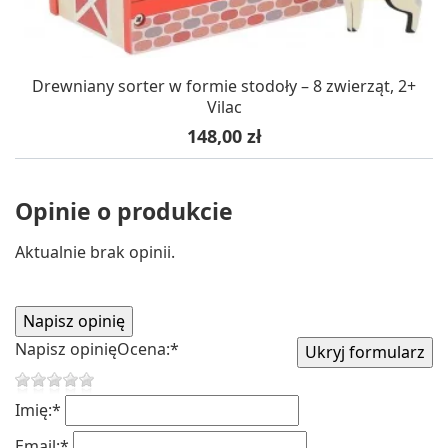
Drewniany sorter w formie stodoły – 8 zwierząt, 2+
Vilac
Cena
148,00 zł
Opinie o produkcie
Aktualnie brak opinii.
Napisz opinię
Ocena:
*
Imię:
*
Email:
*