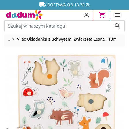




DOSTAWA OD 13,70 ZŁ




Rozwiń breadcrumbs
...
Vilac Układanka z uchwytami Zwierzęta Leśne +18m