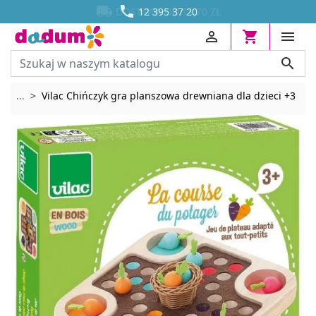




DOSTAWA OD 13,70 ZŁ
12 395 37 20




Rozwiń breadcrumbs
...
Vilac Chińczyk gra planszowa drewniana dla dzieci +3