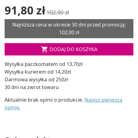
91,80 zł
102,00 zł
Najniższa cena w okresie 30 dni przed promocją:
102,00 zł

DODAJ DO KOSZYKA
Wysyłka paczkomatem od 13,70zł
Wysyłka kurierem od 14,20zł
Darmowa wysyłka od 250zł
30 dni na zwrot towaru
Aktualnie brak opinii o produkcie.
Napisz pierwszą
opinię.