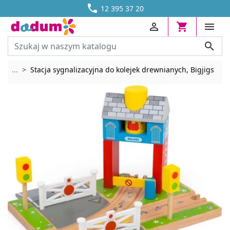




DOSTAWA OD 13,70 ZŁ
12 395 37 20




Rozwiń breadcrumbs
...
Stacja sygnalizacyjna do kolejek drewnianych, Bigjigs