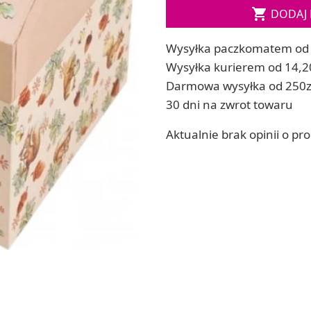
Soda, kwasek, formy do kul do kąpieli

DODAJ 
ia
Dodatki: barwniki i zapachy
ia
RZEŹBA, GLINY I ODLEWY
Wysyłka paczkomatem od 
ACHOWE
Lepienie i rzeźbienie
Wysyłka kurierem od 14,2
Odlewy dekoracyjne
Darmowa wysyłka od 250z
Tworzenie z gliny polimerowej
30 dni na zwrot towaru
Modelowanie dla dzieci
Aktualnie brak opinii o pr
 robótek ręcznych