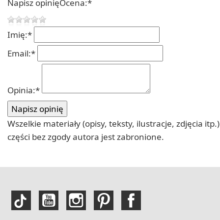
Napisz opinię
Ocena:
*
Imię:
*
Email:
*
Opinia:
*
Wszelkie materiały (opisy, teksty, ilustracje, zdjęcia
części bez zgody autora jest zabronione.