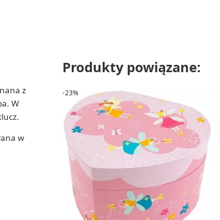
Produkty powiązane:
onana z
-23%
ba. W
lucz.
owana w