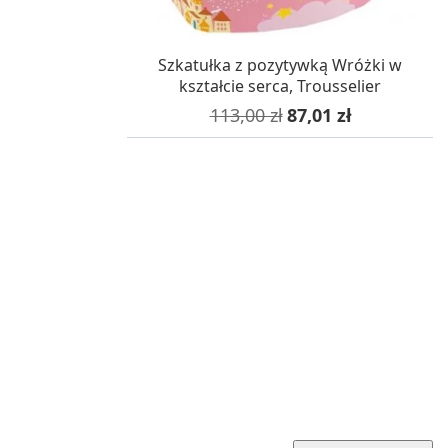
W MAGAZYNIE, DOSTAWA 24H
Szkatułka z pozytywką Wróżki w
kształcie serca, Trousselier
Cena podstawowa
Cena
113,00 zł
87,01 zł