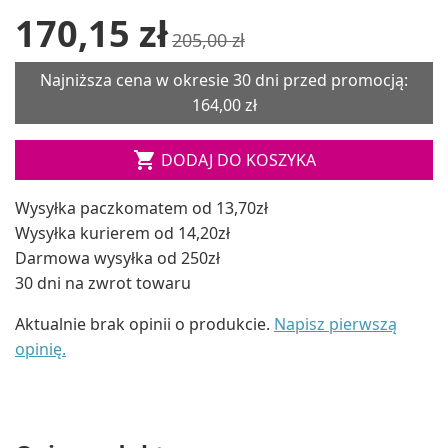
170,15 zł
205,00 zł
Najniższa cena w okresie 30 dni przed promocją:
164,00 zł

DODAJ DO KOSZYKA
Wysyłka paczkomatem od 13,70zł
Wysyłka kurierem od 14,20zł
Darmowa wysyłka od 250zł
30 dni na zwrot towaru
Aktualnie brak opinii o produkcie.
Napisz pierwszą
opinię.