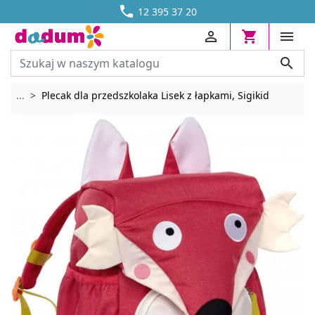




DOSTAWA OD 13,70 ZŁ
12 395 37 20




Rozwiń breadcrumbs
...
Plecak dla przedszkolaka Lisek z łapkami, Sigikid