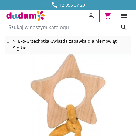




DOSTAWA OD 13,70 ZŁ
12 395 37 20




Rozwiń breadcrumbs
...
Eko-Grzechotka Gwiazda zabawka dla niemowląt,
Sigikid