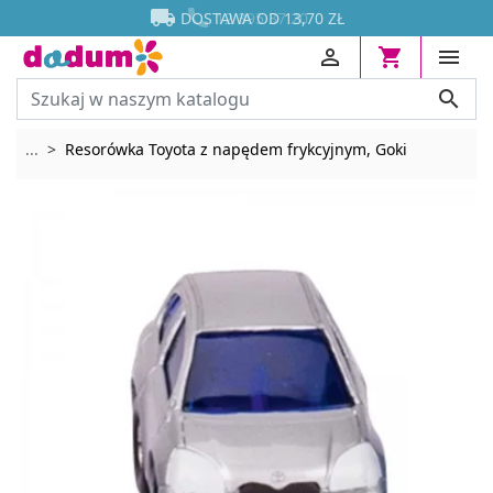




DOSTAWA OD 13,70 ZŁ
12 395 37 20




Rozwiń breadcrumbs
...
Resorówka Toyota z napędem frykcyjnym, Goki