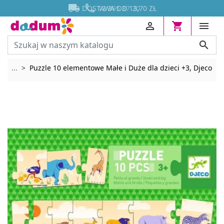




DOSTAWA OD 13,70 ZŁ




Rozwiń breadcrumbs
...
Puzzle 10 elementowe Małe i Duże dla dzieci +3, Djeco