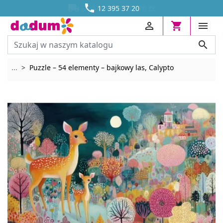




DOSTAWA OD 13,70 ZŁ
12 395 37 20




Rozwiń breadcrumbs
...
Puzzle – 54 elementy – bajkowy las, Calypto