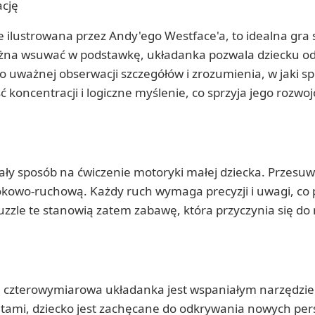
ację
lustrowana przez Andy'ego Westface'a, to idealna gra st
na wsuwać w podstawkę, układanka pozwala dziecku odkr
 uważnej obserwacji szczegółów i zrozumienia, w jaki spo
ć koncentracji i logiczne myślenie, co sprzyja jego ro
y sposób na ćwiczenie motoryki małej dziecka. Przesuwa
rokowo-ruchową. Każdy ruch wymaga precyzji i uwagi, co
 Puzzle te stanowią zatem zabawę, która przyczynia się d
ta czterowymiarowa układanka jest wspaniałym narzędzi
ątami, dziecko jest zachęcane do odkrywania nowych per