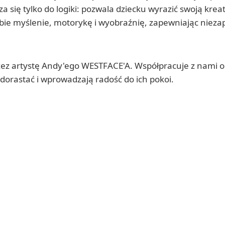
 się tylko do logiki: pozwala dziecku wyrazić swoją krea
bie myślenie, motorykę i wyobraźnię, zapewniając niez
z artystę Andy'ego WESTFACE'A. Współpracuje z nami od 
 dorastać i wprowadzają radość do ich pokoi.