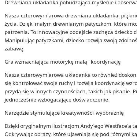
Drewniana układanka pobudzająca myślenie i obserw
Nasza czterowymiarowa drewniana układanka, pięknie i
życia. Dzięki małym drewnianym patyczkom, które moż
patrzenia. To innowacyjne podejście zachęca dziecko do
Manipulując patyczkami, dziecko rozwija swoją zdolnoś
zabawę.
Gra wzmacniająca motorykę małą i koordynację
Nasza czterowymiarowa układanka to również doskonał
się kontrolować swoje ruchy i rozwija koordynację wz
przyda się w innych czynnościach, takich jak pisanie.
jednocześnie wzbogacające doświadczenie.
Narzędzie stymulujące kreatywność i wyobraźnię
Dzięki oryginalnym ilustracjom Andy'ego Westface'a 
Odkrywając obrazy, które ujawniają się pod różnymi k