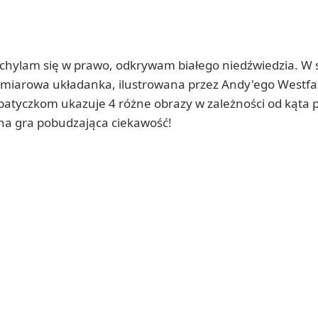
hylam się w prawo, odkrywam białego niedźwiedzia. W su
wymiarowa układanka, ilustrowana przez Andy'ego Westf
 patyczkom ukazuje 4 różne obrazy w zależności od kąta
lna gra pobudzająca ciekawość!