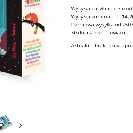
ia
Wysyłka paczkomatem od 
Zestawy do kul do kąpieli
ia
Soda, kwasek, formy do kul do kąpieli
Wysyłka kurierem od 14,2
Dodatki: barwniki i zapachy
Darmowa wysyłka od 250z
ACHOWE
RZEŹBA, GLINY I ODLEWY
30 dni na zwrot towaru
Lepienie i rzeźbienie
Aktualnie brak opinii o pr
Odlewy dekoracyjne
Tworzenie z gliny polimerowej
Modelowanie dla dzieci
 robótek ręcznych
