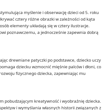
ymulująca myślenie i obserwację dzieci od 5. roku
ywać cztery różne obrazki w zależności od kąta
sób elementy układają się w cztery ilustracje.
zwojowi poznawczemu, a jednocześnie zapewnia dobrą
jąc drewniane patyczki po podstawce, dziecko uczy
 pomaga dziecku wzmocnić mięśnie palców i dłoni, co
o rozwoju fizycznego dziecka, zapewniając mu
em pobudzającym kreatywność i wyobraźnię dziecka.
spektyw i wymyślania własnych historii związanych z