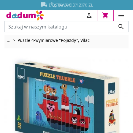




DOSTAWA OD 13,70 ZŁ




Rozwiń breadcrumbs
...
Puzzle 4-wymiarowe "Pojazdy", Vilac