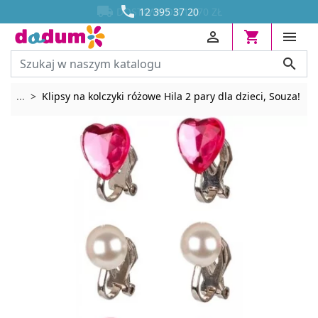




DOSTAWA OD 13,70 ZŁ
12 395 37 20




Rozwiń breadcrumbs
...
Klipsy na kolczyki różowe Hila 2 pary dla dzieci, Souza!