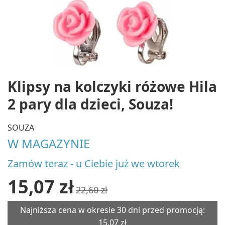
Klipsy na kolczyki różowe Hila
2 pary dla dzieci, Souza!
SOUZA
W MAGAZYNIE
Zamów teraz - u Ciebie już we wtorek
15,07 zł
22,60 zł
Najniższa cena w okresie 30 dni przed promocją:
15,07 zł