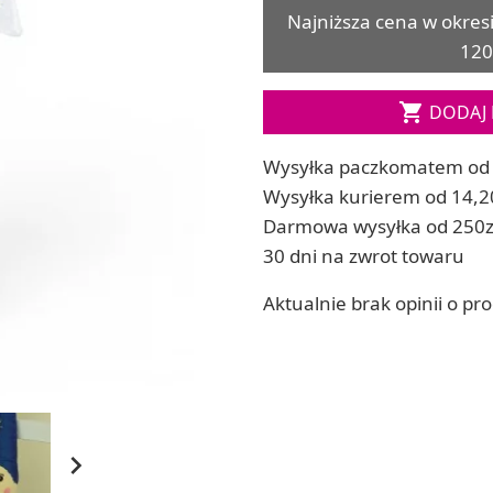
Soda, kwasek, formy do kul do kąpieli
Najniższa cena w okres
ia
Dodatki: barwniki i zapachy
120
ia
RZEŹBA, GLINY I ODLEWY
ACHOWE
Lepienie i rzeźbienie

DODAJ 
Odlewy dekoracyjne
Tworzenie z gliny polimerowej
Wysyłka paczkomatem od 
Modelowanie dla dzieci
Wysyłka kurierem od 14,2
Darmowa wysyłka od 250z
 robótek ręcznych
30 dni na zwrot towaru
Aktualnie brak opinii o pr
