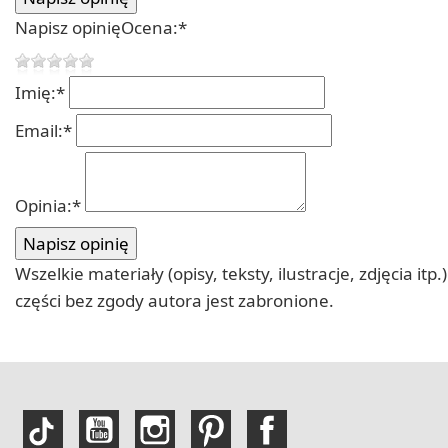
Napisz opinię
Ocena:
*
Imię:
*
Email:
*
Opinia:
*
Wszelkie materiały (opisy, teksty, ilustracje, zdjęcia
części bez zgody autora jest zabronione.