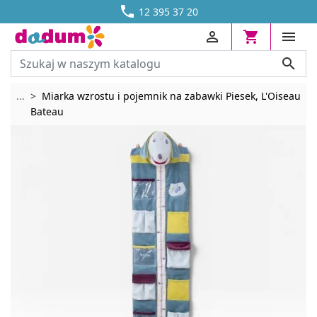




DOSTAWA OD 13,70 ZŁ
12 395 37 20




Rozwiń breadcrumbs
...
Miarka wzrostu i pojemnik na zabawki Piesek, L'Oiseau
Bateau