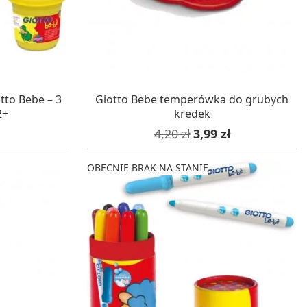
STAWĘ
OCZEKUJEMY NA DOSTAWĘ
to Bebe – 3
Giotto Bebe temperówka do grubych
2+
kredek
Cena podstawowa
Cena
4,20 zł
3,99 zł
OBECNIE BRAK NA STANIE