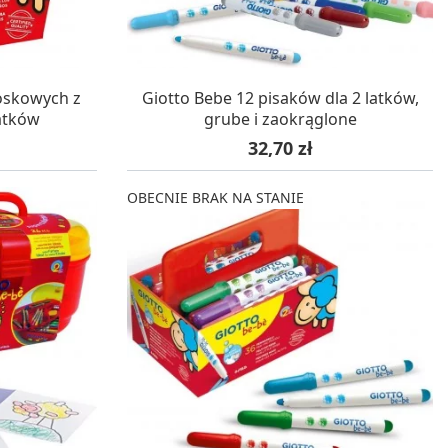
STAWĘ
OCZEKUJEMY NA DOSTAWĘ
oskowych z
Giotto Bebe 12 pisaków dla 2 latków,
atków
grube i zaokrąglone
Cena
32,70 zł
OBECNIE BRAK NA STANIE