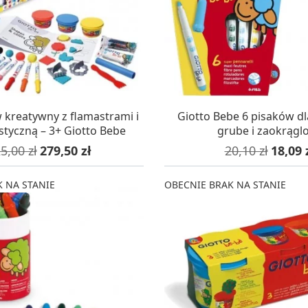
ia
Zestawy do kul do kąpieli
ia
Soda, kwasek, formy do kul do kąpieli
Dodatki: barwniki i zapachy
ACHOWE
RZEŹBA, GLINY I ODLEWY
Lepienie i rzeźbienie
Odlewy dekoracyjne
AZYNIE, DOSTAWA 24H
W MAGAZYNIE, DOSTA
 kreatywny z flamastrami i
Giotto Bebe 6 pisaków dl
Tworzenie z gliny polimerowej
styczną – 3+ Giotto Bebe
grube i zaokrągl
Modelowanie dla dzieci
na podstawowa
Cena
Cena podstaw
Cena
5,00 zł
279,50 zł
20,10 zł
18,09 
 robótek ręcznych
 NA STANIE
OBECNIE BRAK NA STANIE