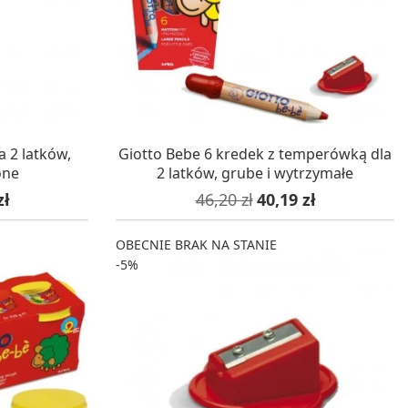
Gry sens
Cyjanotypia
Puzzle ar
Puzzle e
Zestawy do cyjanotypii
Akcesoria i narzędzia do cyjanotypii
Koraliki do prasowania
Techniki artystyczne – eksperymentalne
Zestawy doświadczalne i naukowe
WA 24H
W MAGAZYNIE, DOSTAWA 24H
a 2 latków,
Giotto Bebe 6 kredek z temperówką dla
Malowanie piaskiem (Sablimage)
one
2 latków, grube i wytrzymałe
Wydrapywanki
owa
Cena podstawowa
Cena
zł
46,20 zł
40,19 zł
Techniki mozaikowe i wyklejanki
OBECNIE BRAK NA STANIE
-5%