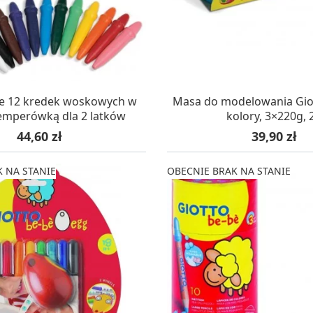
KUJEMY NA DOSTAWĘ
OCZEKUJEMY NA DO
be 12 kredek woskowych w
Masa do modelowania Giot
temperówką dla 2 latków
kolory, 3×220g, 
Cena
Cena
44,60 zł
39,90 zł
 NA STANIE
OBECNIE BRAK NA STANIE