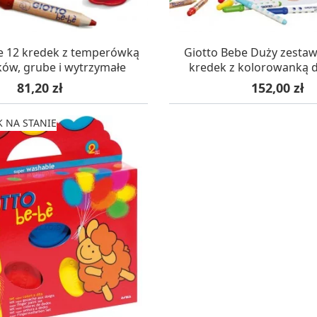
KUJEMY NA DOSTAWĘ
OCZEKUJEMY NA DO
e 12 kredek z temperówką
Giotto Bebe Duży zestaw
tków, grube i wytrzymałe
kredek z kolorowanką dl
Cena
Cena
81,20 zł
152,00 zł
 NA STANIE