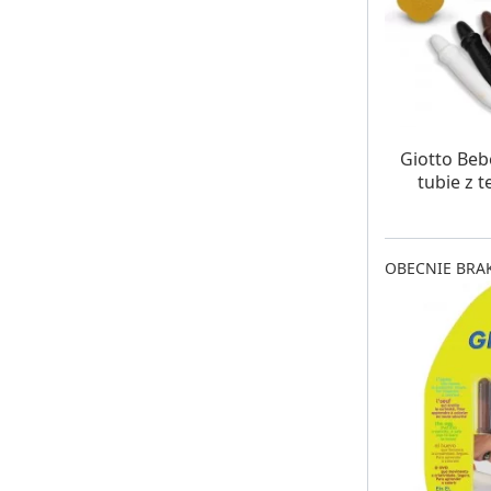
OCZE
Giotto Be
tubie z 
OBECNIE BRAK