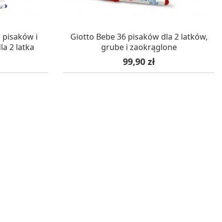
STAWĘ
OCZEKUJEMY NA DOSTAWĘ
 pisaków i
Giotto Bebe 36 pisaków dla 2 latków,
a 2 latka
grube i zaokrąglone
Cena
99,90 zł