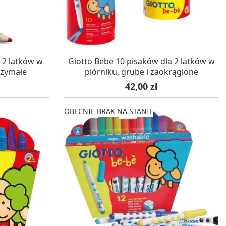
STAWĘ
OCZEKUJEMY NA DOSTAWĘ
 2 latków w
Giotto Bebe 10 pisaków dla 2 latków w
rzymałe
piórniku, grube i zaokrąglone
Cena
42,00 zł
OBECNIE BRAK NA STANIE