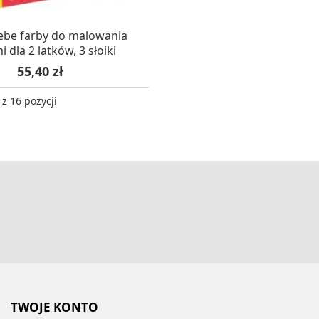
KUJEMY NA DOSTAWĘ
ebe farby do malowania
 dla 2 latków, 3 słoiki
Cena
55,40 zł
z 16 pozycji
TWOJE KONTO