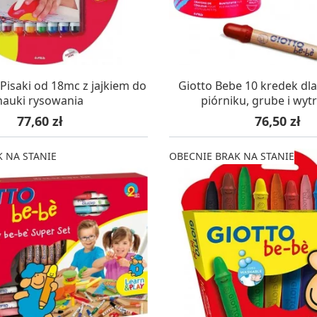
KUJEMY NA DOSTAWĘ
OCZEKUJEMY NA DO
Pisaki od 18mc z jajkiem do
Giotto Bebe 10 kredek dla
nauki rysowania
piórniku, grube i wyt
Cena
Cena
77,60 zł
76,50 zł
 NA STANIE
OBECNIE BRAK NA STANIE