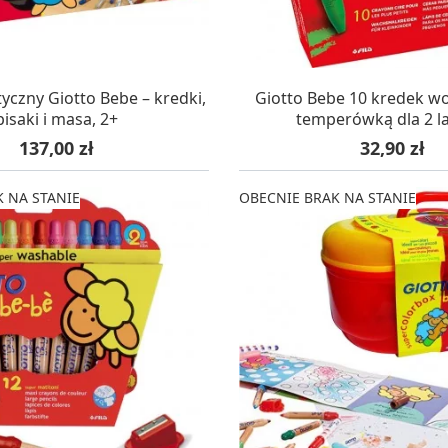
KUJEMY NA DOSTAWĘ
OCZEKUJEMY NA DO
yczny Giotto Bebe – kredki,
Giotto Bebe 10 kredek w
pisaki i masa, 2+
temperówką dla 2 l
Cena
Cena
137,00 zł
32,90 zł
 NA STANIE
OBECNIE BRAK NA STANIE