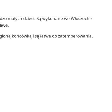
rdzo małych dzieci. Są wykonane we Włoszech z
liwe.
krągloną końcówką i są łatwe do zatemperowania.