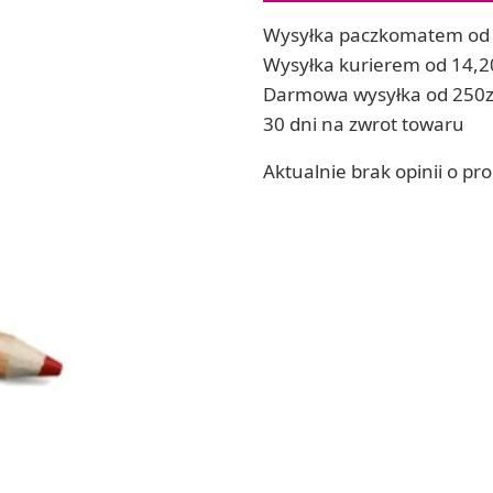
ia
Zestawy do kul do kąpieli
Wysyłka paczkomatem od 
ia
Soda, kwasek, formy do kul do kąpieli
Wysyłka kurierem od 14,2
Dodatki: barwniki i zapachy
Darmowa wysyłka od 250z
ACHOWE
RZEŹBA, GLINY I ODLEWY
30 dni na zwrot towaru
Lepienie i rzeźbienie
Aktualnie brak opinii o pr
Odlewy dekoracyjne
Tworzenie z gliny polimerowej
Modelowanie dla dzieci
 robótek ręcznych