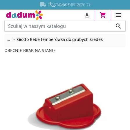




DOSTAWA OD 13,70 ZŁ
12 395 37 20




Rozwiń breadcrumbs
...
Giotto Bebe temperówka do grubych kredek
OBECNIE BRAK NA STANIE