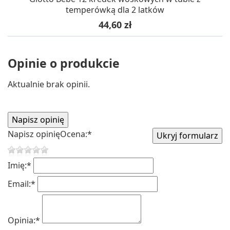
temperówką dla 2 latków
Cena
44,60 zł
Opinie o produkcie
Aktualnie brak opinii.
Napisz opinię
Ocena:
*
Imię:
*
Email:
*
Opinia:
*