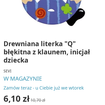
Drewniana literka "Q"
błękitna z klaunem, inicjał
dziecka
SEVI
W MAGAZYNIE
Zamów teraz - u Ciebie już we wtorek
6,10 zł
10,70 zł