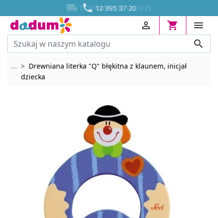




DOSTAWA OD 13,70 ZŁ
12 395 37 20




Rozwiń breadcrumbs
...
Drewniana literka "Q" błękitna z klaunem, inicjał
dziecka