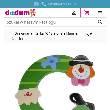




DOSTAWA OD 13,70 ZŁ
12 395 37 20




Rozwiń breadcrumbs
...
Drewniana literka "C" zielona z klaunem, inicjał
dziecka