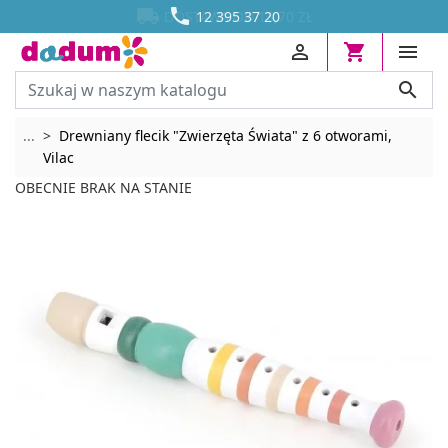




DOSTAWA OD 13,70 ZŁ
12 395 37 20




Rozwiń breadcrumbs
...
Drewniany flecik "Zwierzęta Świata" z 6 otworami,
Vilac
OBECNIE BRAK NA STANIE