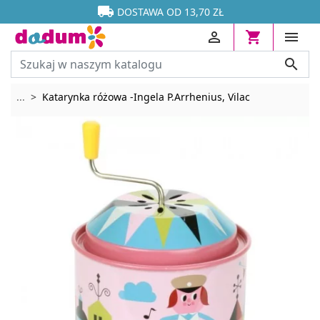




DOSTAWA OD 13,70 ZŁ




Rozwiń breadcrumbs
...
Katarynka różowa -Ingela P.Arrhenius, Vilac