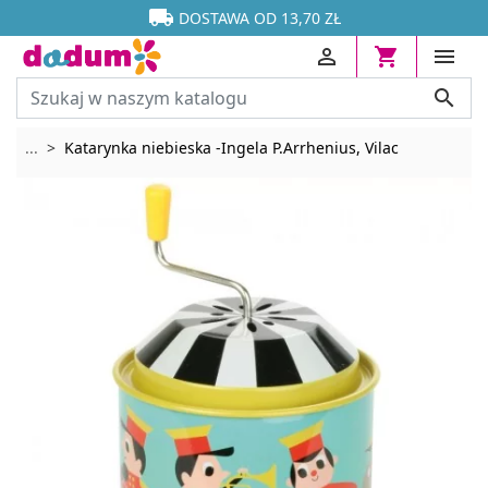




DOSTAWA OD 13,70 ZŁ




Rozwiń breadcrumbs
...
Katarynka niebieska -Ingela P.Arrhenius, Vilac