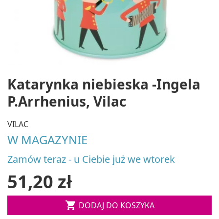
Katarynka niebieska -Ingela
P.Arrhenius, Vilac
VILAC
W MAGAZYNIE
Zamów teraz - u Ciebie już we wtorek
51,20 zł

DODAJ DO KOSZYKA