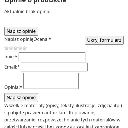
Aktualnie brak opinii.
Napisz opinię
Ocena:
*
Imię:
*
Email:
*
Opinia:
*
Wszelkie materiały (opisy, teksty, ilustracje, zdjęcia itp.)
są objęte prawem autorskim. Kopiowanie,
przetwarzanie, rozpowszechnianie tych materiałów w
całości lub w części bez zgody autora jest zabronione.