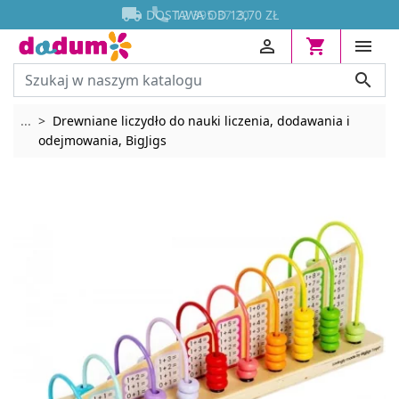




DOSTAWA OD 13,70 ZŁ
12 395 37 20




Rozwiń breadcrumbs
...
Drewniane liczydło do nauki liczenia, dodawania i
odejmowania, BigJigs