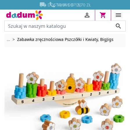




DOSTAWA OD 13,70 ZŁ




Rozwiń breadcrumbs
...
Zabawka zręcznościowa Pszczółki i Kwiaty, BigJigs