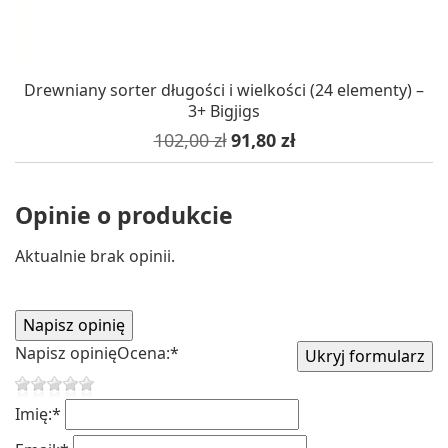
Drewniany sorter długości i wielkości (24 elementy) –
3+ Bigjigs
Cena podstawowa
Cena
102,00 zł
91,80 zł
Opinie o produkcie
Aktualnie brak opinii.
Napisz opinię
Ocena:
*
Imię:
*