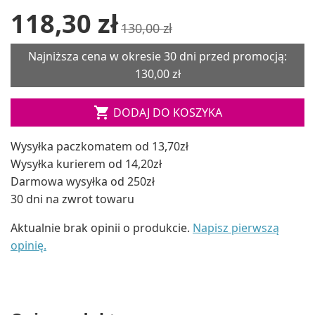
118,30 zł
130,00 zł
Najniższa cena w okresie 30 dni przed promocją:
130,00 zł

DODAJ DO KOSZYKA
Wysyłka paczkomatem od 13,70zł
Wysyłka kurierem od 14,20zł
Darmowa wysyłka od 250zł
30 dni na zwrot towaru
Aktualnie brak opinii o produkcie.
Napisz pierwszą
opinię.