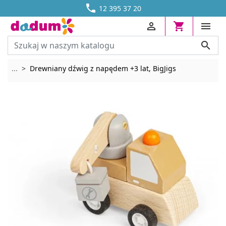




DOSTAWA OD 13,70 ZŁ
12 395 37 20




Rozwiń breadcrumbs
...
Drewniany dźwig z napędem +3 lat, BigJigs