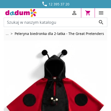




DOSTAWA OD 13,70 ZŁ
12 395 37 20




Rozwiń breadcrumbs
...
Peleryna biedronka dla 2-latka - The Great Pretenders