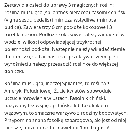
Zestaw dla dzieci do uprawy 3 magicznych roślin:
roślina musująca (spilanthes oleracea), fasolnik chiński
(vigna sesquipedalis) i mimoza wstydliwa (mimosa
pudica). Zawiera trzy 6 cm podłoże kokosowe i 3
torebki nasion. Podłoże kokosowe należy zamaczać w
wodzie, w ilości odpowiadającej trzykrotnej
pojemności podłoża. Następnie należy wkładać ziemię
do doniczki, sadzić nasiona i przekrywać ziemią. Po
wyrośnięciu należy przesadzić roślinkę do większej
doniczki.
Roślina musująca, inaczej Spilantes, to roślina z
Ameryki Południowej. Żucie kwiatów spowoduje
uczucie mrowienia w ustach. Fasolnik chiński,
nazywany też wspięgą chińską lub fasolnikiem
wężowym, to smaczne warzywo z rodziny bobowatych.
Przypomina znaną fasolkę szparagową, ale jest od niej
cieńsze, może dorastać nawet do 1 m długości!