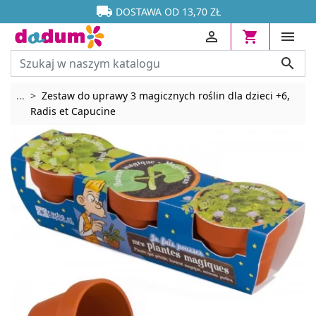




DOSTAWA OD 13,70 ZŁ




Rozwiń breadcrumbs
...
Zestaw do uprawy 3 magicznych roślin dla dzieci +6,
Radis et Capucine