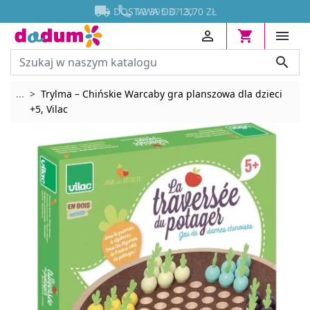




DOSTAWA OD 13,70 ZŁ




Rozwiń breadcrumbs
...
Trylma – Chińskie Warcaby gra planszowa dla dzieci
+5, Vilac