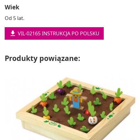
Wiek
Od 5 lat.

VIL-02165 INSTRUKCJA PO POLSKU
Produkty powiązane: