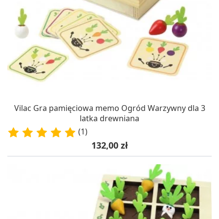
Vilac Gra pamięciowa memo Ogród Warzywny dla 3
latka drewniana
(1)
Cena
132,00 zł