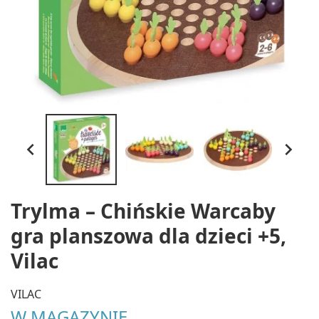


Trylma – Chińskie Warcaby
gra planszowa dla dzieci +5,
Vilac
VILAC
W MAGAZYNIE