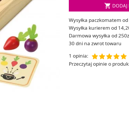

DODAJ 
ia
Zestawy do kul do kąpieli
ia
Soda, kwasek, formy do kul do kąpieli
Wysyłka paczkomatem od 
Dodatki: barwniki i zapachy
ACHOWE
Wysyłka kurierem od 14,2
RZEŹBA, GLINY I ODLEWY
Darmowa wysyłka od 250z
Lepienie i rzeźbienie
30 dni na zwrot towaru
Odlewy dekoracyjne
Tworzenie z gliny polimerowej
1 opinia
:
Modelowanie dla dzieci
Przeczytaj opinie o produkc
 robótek ręcznych