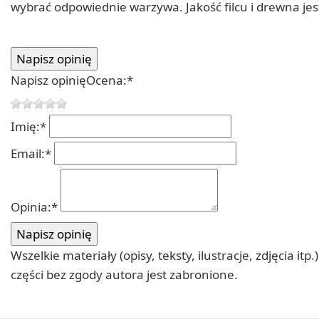
wybrać odpowiednie warzywa. Jakość filcu i drewna je
Napisz opinię
Ocena:
*
Imię:
*
Email:
*
Opinia:
*
Wszelkie materiały (opisy, teksty, ilustracje, zdjęcia
części bez zgody autora jest zabronione.