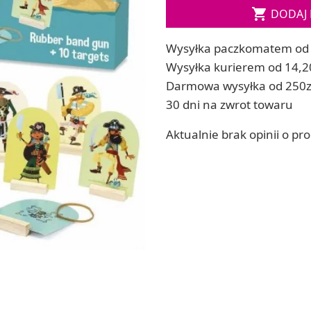
Soda, kwasek, formy do kul do kąpieli

DODAJ 
ia
Dodatki: barwniki i zapachy
ia
RZEŹBA, GLINY I ODLEWY
Wysyłka paczkomatem od 
ACHOWE
Lepienie i rzeźbienie
Wysyłka kurierem od 14,2
Odlewy dekoracyjne
Darmowa wysyłka od 250z
Tworzenie z gliny polimerowej
30 dni na zwrot towaru
Modelowanie dla dzieci
Aktualnie brak opinii o pr
 robótek ręcznych