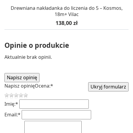
Drewniana nakładanka do liczenia do 5 – Kosmos,
18m+ Vilac
Cena
138,00 zł
Opinie o produkcie
Aktualnie brak opinii.
Napisz opinię
Ocena:
*
Imię:
*
Email:
*