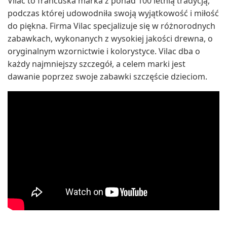
Vilac to francuska marka z ponad 100 letnią tradycją,
podczas której udowodniła swoją wyjątkowość i miłość
do piękna. Firma Vilac specjalizuje się w różnorodnych
zabawkach, wykonanych z wysokiej jakości drewna, o
oryginalnym wzornictwie i kolorystyce. Vilac dba o
każdy najmniejszy szczegół, a celem marki jest
dawanie poprzez swoje zabawki szczęście dzieciom.