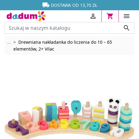




DOSTAWA OD 13,70 ZŁ




Rozwiń breadcrumbs
...
Drewniana nakładanka do liczenia do 10 – 65
elementów, 2+ Vilac